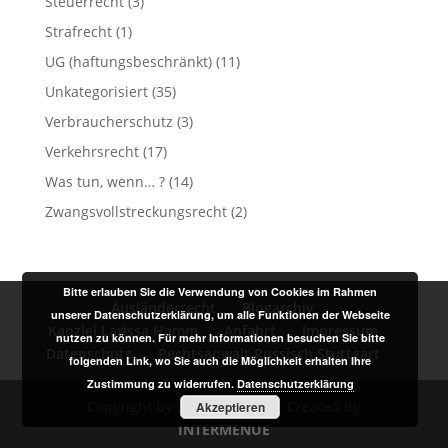
Steuerrecht
(3)
Strafrecht
(1)
UG (haftungsbeschränkt)
(11)
Unkategorisiert
(35)
Verbraucherschutz
(3)
Verkehrsrecht
(17)
Was tun, wenn… ?
(14)
Zwangsvollstreckungsrecht
(2)
Bitte erlauben Sie die Verwendung von Cookies im Rahmen
Ausländerrecht
Blogarchiv
unserer Datenschutzerklärung, um alle Funktionen der Webseite
Kanzlei Larissa Hamm
Anfahrt
Impressum
nutzen zu können. Für mehr Informationen besuchen Sie bitte
Datenschutz
Rechtsanwalt Russisch Stuttgart
folgenden Link, wo Sie auch die Möglichkeit erhalten Ihre
Zustimmung zu widerrufen.
Datenschutzerklärung
Copyright by Larissa Hamm | Created by
Akzeptieren
INTERMENUE