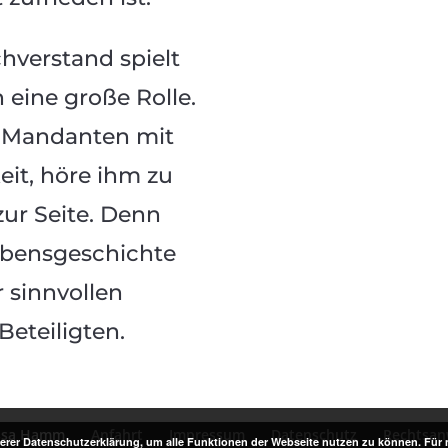
verstand spielt
 eine große Rolle.
 Mandanten mit
it, höre ihm zu
ur Seite. Denn
Lebensgeschichte
r sinnvollen
Beteiligten.
issa Hamm
Anfahrt
Impressum
Datenschutz
Rechtsanw
rer Datenschutzerklärung, um alle Funktionen der Webseite nutzen zu können. Für m