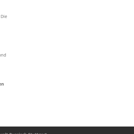
 Die
 und
en