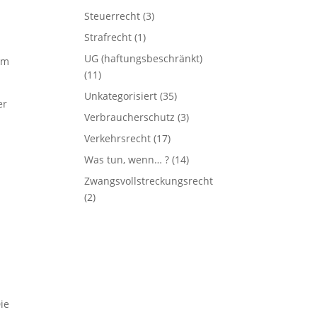
Steuerrecht
(3)
Strafrecht
(1)
UG (haftungsbeschränkt)
im
(11)
Unkategorisiert
(35)
er
Verbraucherschutz
(3)
Verkehrsrecht
(17)
Was tun, wenn… ?
(14)
Zwangsvollstreckungsrecht
(2)
ie