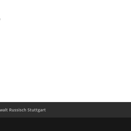
a
alt Russisch Stuttgart