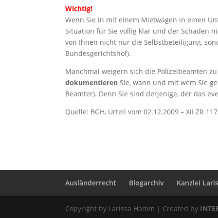
Wichtig!
Wenn Sie in mit einem Mietwagen in einen Unfa
Situation für Sie völlig klar und der Schaden
von Ihnen nicht nur die Selbstbeteiligung, s
Bundesgerichtshof).
Manchmal weigern sich die Polizeibeamten zu
dokumentieren
Sie, wann und mit wem Sie ges
Beamter). Denn Sie sind derjenige, der das ev
Quelle: BGH, Urteil vom 02.12.2009 – XII ZR 11
Ausländerrecht
Blogarchiv
Kanzlei Lar
Copyright by Larissa Hamm | Created by
INT