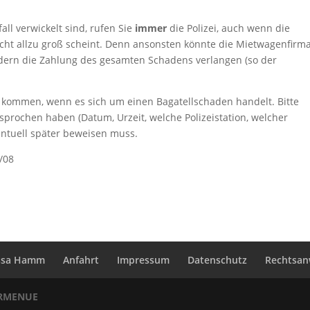
ll verwickelt sind, rufen Sie
immer
die Polizei, auch wenn die
 nicht allzu groß scheint. Denn ansonsten könnte die Mietwagenfirm
ondern die Zahlung des gesamten Schadens verlangen (so der
 kommen, wenn es sich um einen Bagatellschaden handelt. Bitte
prochen haben (Datum, Urzeit, welche Polizeistation, welcher
entuell später beweisen muss.
7/08
issa Hamm
Anfahrt
Impressum
Datenschutz
Rechtsanw
ERMENUE