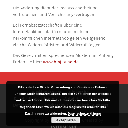
Die Änderung dient der Rechtssicherheit bei
Verbraucher- und Versicherungsverträgen.
Bei Fernabsatzgeschäften über eine
Internetauktionsplattform und in einem
herkömmlichen Internetshop gelten weitgehend
gleiche Widerrufsfristen und Widerrufsfolgen.
Das Gesetz mit entsprechenden Mustern im Anhang
finden Sie hier:
www.bmj.bund.de
Bitte erlauben Sie die Verwendung von Cookies im Rahmen
Ausländerrecht
Blogarchiv
unserer Datenschutzerklärung, um alle Funktionen der Webseite
Kanzlei Larissa Hamm
Anfahrt
Impressum
nutzen zu können. Für mehr Informationen besuchen Sie bitte
Datenschutz
Rechtsanwalt Russisch Stuttgart
folgenden Link, wo Sie auch die Möglichkeit erhalten Ihre
Zustimmung zu widerrufen.
Datenschutzerklärung
Copyright by Larissa Hamm | Created by
Akzeptieren
INTERMENUE