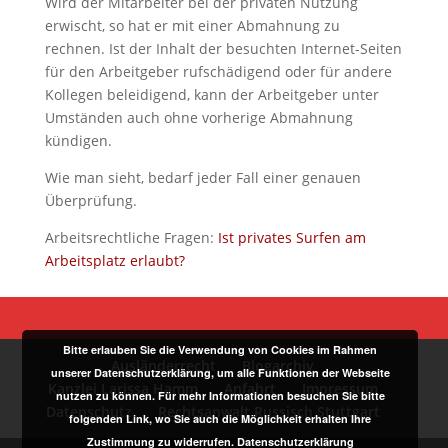
Wird der Mitarbeiter bei der privaten Nutzung
erwischt, so hat er mit einer Abmahnung zu
rechnen. Ist der Inhalt der besuchten Internet-Seiten
für den Arbeitgeber rufschädigend oder für andere
Kollegen beleidigend, kann der Arbeitgeber unter
Umständen auch ohne vorherige Abmahnung
kündigen.
Wie man sieht, bedarf jeder Fall einer genauen
Überprüfung.
Arbeitsrechtliche Fragen:
Ist privates Surfen am
Arbeitsplatz erlaubt?
Bitte erlauben Sie die Verwendung von Cookies im Rahmen
Ausländerrecht
Blogarchiv
unserer Datenschutzerklärung, um alle Funktionen der Webseite
Kanzlei Larissa Hamm
Anfahrt
Impressum
nutzen zu können. Für mehr Informationen besuchen Sie bitte
Datenschutz
Rechtsanwalt Russisch Stuttgart
folgenden Link, wo Sie auch die Möglichkeit erhalten Ihre
Zustimmung zu widerrufen.
Datenschutzerklärung