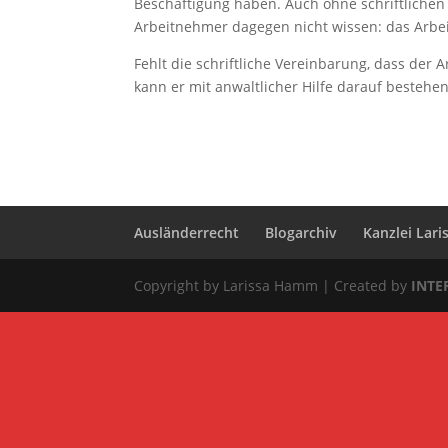
Beschäftigung haben. Auch ohne schriftlichen
Arbeitnehmer dagegen nicht wissen: das Arbeit
Fehlt die schriftliche Vereinbarung, dass der 
kann er mit anwaltlicher Hilfe darauf bestehen
Ausländerrecht
Blogarchiv
Kanzlei Lar
Copyright by Larissa Hamm | Created by
INT